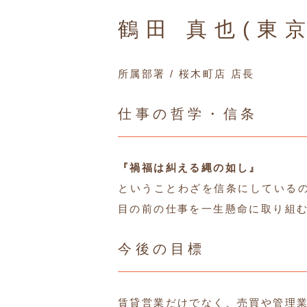
鶴田 真也(東
所属部署 / 桜木町店 店長
仕事の哲学・信条
『禍福は糾える縄の如し』
ということわざを信条にしている
目の前の仕事を一生懸命に取り組
今後の目標
賃貸営業だけでなく、売買や管理