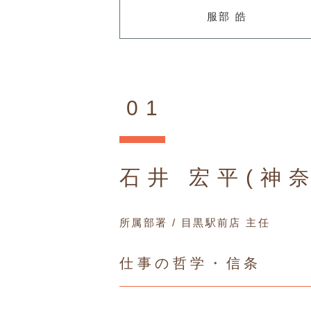
服部 皓
01
石井 宏平(神
所属部署 / 目黒駅前店 主任
仕事の哲学・信条