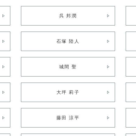
呉 邦潤
石塚 陸人
城間 聖
大坪 莉子
藤田 涼平